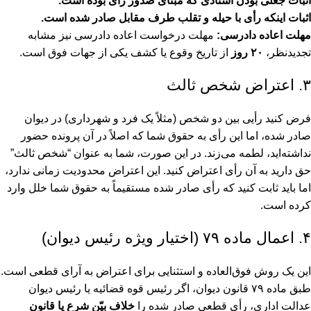
اثبات جعلی بودن اسنادی که مبنای صدور رأی بوده است.
اثبات اینکه رأی با حیله و تقلب طرف مقابل صادر شده است.
مهلت اعاده دادرسی:
مهلت درخواست اعاده دادرسی نیز مشابه
تجدیدنظر،
۲۰ روز
از تاریخ وقوع یا کشف یکی از جهات فوق است.
۳. اعتراض شخص ثالث
فرض کنید رأیی بین دو شخص (مثلاً یک فرد و شهرداری) در دیوان
صادر شده، اما این رأی به حقوق شما که اصلاً در آن پرونده حضور
نداشته‌اید، لطمه می‌زند. در این صورت، شما به عنوان “شخص ثالث”
حق دارید به آن رأی اعتراض کنید. این اعتراض محدودیت زمانی ندارد،
اما باید ثابت کنید که رأی صادر شده مستقیماً به حقوق شما خلل وارد
کرده است.
۴. اعمال ماده ۷۹ (اختیار ویژه رئیس دیوان)
این یک روش فوق‌العاده و استثنایی برای اعتراض به آرای قطعی است.
طبق ماده ۷۹ قانون دیوان، اگر رئیس قوه قضائیه یا رئیس دیوان
عدالت اداری، رأی قطعی صادر شده را
خلاف بیّن شرع یا قانون